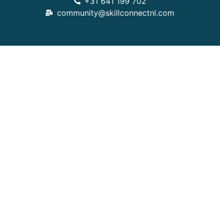
+31 641 199 702
community@skillconnectnl.com